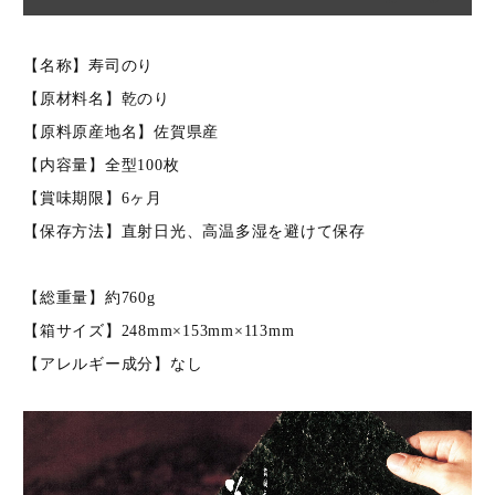
キーワード（商品名）
【名称】寿司のり
【原材料名】乾のり
商品番号
【原料原産地名】佐賀県産
【内容量】全型100枚
【賞味期限】6ヶ月
価格（税別）
【保存方法】直射日光、高温多湿を避けて保存
〜
在庫
【総重量】約760g
在庫なし商品を表示しない
【箱サイズ】248mm×153mm×113mm
【アレルギー成分】なし
検索