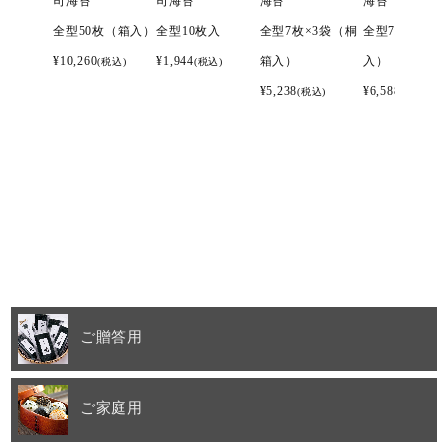
司海苔
司海苔
海苔
海苔
全型50枚（箱入）
全型10枚入
全型7枚×3袋（桐
全型7枚×4袋
¥
10,260
¥
1,944
箱入）
入）
(税込)
(税込)
¥
5,238
¥
6,588
(税込)
(税込)
ご贈答用
ご家庭用