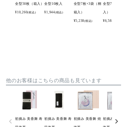
全型50枚（箱入）
全型10枚入
全型7枚×3袋（桐
全型7枚×4袋
¥
10,260
¥
1,944
箱入）
入）
(税込)
(税込)
¥
5,238
¥
6,588
(税込)
(税込)
他のお客様はこちらの商品も見ています
初摘み 美香舞 寿
初摘み 美香舞 寿
初摘み 美香舞 焼
初摘み 美香舞