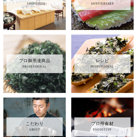
SHOPGUIDE
ANNIVERSARY
プロ御用達商品
レシピ
PROFESSIONAL
PROFESSIONAL
キーワード（商品名）
商品番号
こだわり
プロ用食材
価格（税別）
ABOUT
FOODSTUFF