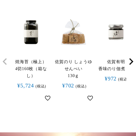
焼海苔（極上）
佐賀のり しょうゆ
佐賀有明
4切160枚（箱な
せんべい
香味のり佃煮 65g
し）
130ｇ
¥
972
税込
¥
5,724
¥
702
税込
税込