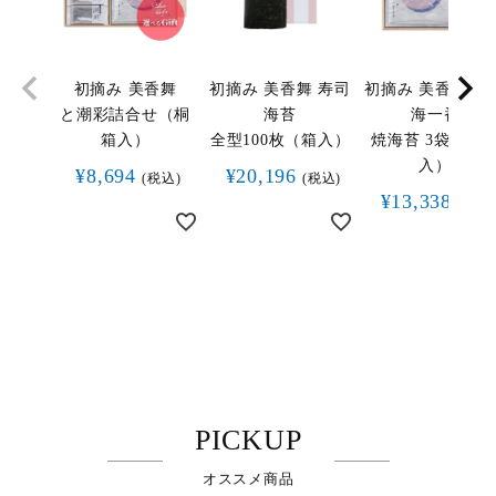
初摘み 美香舞
初摘み 美香舞 寿司
初摘み 美香舞 有
と潮彩詰合せ（桐
海苔
海一番
箱入）
全型100枚（箱入）
焼海苔 3袋（桐
入）
¥
8,694
¥
20,196
税込
税込
¥
13,338
税込
PICKUP
オススメ商品