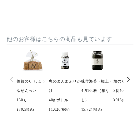
他のお客様はこちらの商品も見ています
佐賀のり しょう
恵のまんまふりか
味付海苔（極上）
焼のり （極上
ゆせんべい
け
4切160枚（箱な
8切40枚
130ｇ
40g ボトル
し）
¥
918
(税込)
¥
702
¥
1,026
¥
5,724
(税込)
(税込)
(税込)