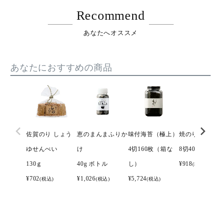
Recommend
あなたへオススメ
あなたにおすすめの商品
佐賀のり しょう
恵のまんまふりか
味付海苔（極上）
焼のり （極上
ゆせんべい
け
4切160枚（箱な
8切40枚
130ｇ
40g ボトル
し）
¥
918
(税込)
¥
702
¥
1,026
¥
5,724
(税込)
(税込)
(税込)