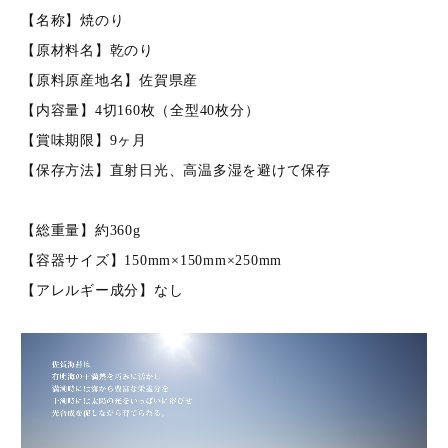
【名称】焼のり
【原材料名】乾のり
【原料原産地名】佐賀県産
【内容量】4切160枚（全型40枚分）
【賞味期限】9ヶ月
【保存方法】直射日光、高温多湿を避けて保存
【総重量】約360g
キーワード（商品名）
【容器サイズ】150mm×150mm×250mm
【アレルギー成分】なし
商品番号
価格（税別）
〜