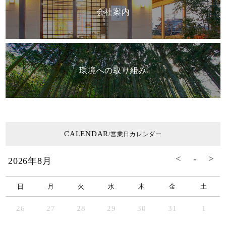
会社案内
環境への取り組み
CALENDAR
/営業日カレンダー
2026年8月
日
月
火
水
木
金
土
26
27
28
29
30
31
1