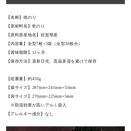
【名称】焼のり
キーワード（商品名）
【原材料名】乾のり
【原料原産地名】佐賀県産
【内容量】全型7枚×3袋（全型30枚分）
商品番号
【賞味期限】12ヶ月
【保存方法】直射日光、高温多湿を避けて保存
価格（税別）
〜
【総重量】約450g
在庫
【箱サイズ】287mm×241mm×53mm
在庫なし商品を表示しない
【袋サイズ】270mm×225mm×5mm
※防湿効果が高いアルミ袋入
検索
【アレルギー成分】なし