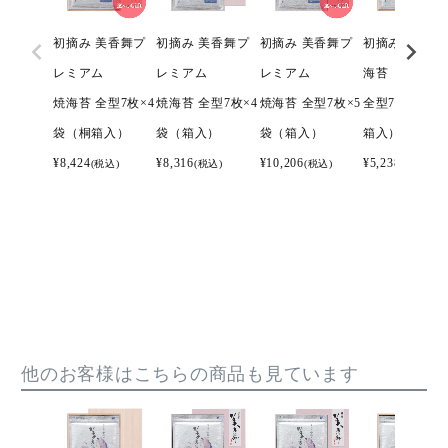
初摘み 美香舞プ
初摘み 美香舞プ
初摘み 美香舞プ
初摘み 美香舞
レミアム
レミアム
レミアム
海苔
焼海苔 全型7枚×4
焼海苔 全型7枚×4
焼海苔 全型7枚×5
全型7枚×3袋
袋（桐箱入）
袋（箱入）
袋（箱入）
箱入）
¥
8,424
¥
8,316
¥
10,206
¥
5,238
(税込)
(税込)
(税込)
(税込)
他のお客様はこちらの商品も見ています