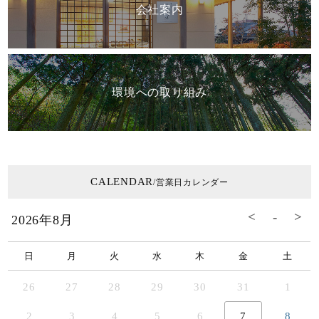
会社案内
環境への取り組み
CALENDAR
/営業日カレンダー
2026年8月
日
月
火
水
木
金
土
26
27
28
29
30
31
1
2
3
4
5
6
7
8