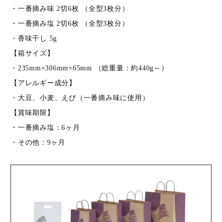
・一番摘み味 2切6枚 （全型3枚分）
・一番摘み塩 2切6枚 （全型3枚分）
・香味干し 5g
【箱サイズ】
・235mm×306mm×65mm （総重量：約440g～）
【アレルギー成分】
・大豆、小麦、えび（一番摘み味に使用）
【賞味期限】
・一番摘み塩：6ヶ月
・その他：9ヶ月