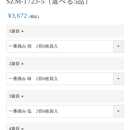
SZM-1723-5（選べる5品）
¥
3,672
税込
1袋目
(必
須)
2袋目
(必
須)
3袋目
(必
須)
4袋目