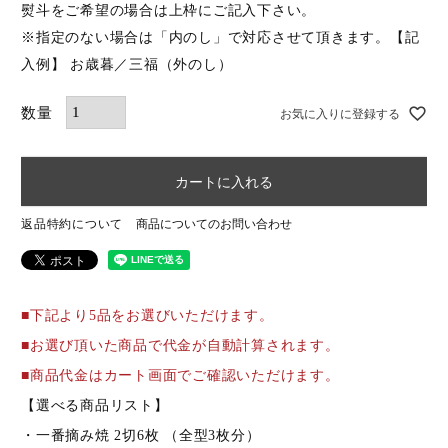
熨斗をご希望の場合は上枠にご記入下さい。
※指定のない場合は「内のし」で対応させて頂きます。【記
キーワード（商品名）
入例】 お歳暮／三福（外のし）
お気に入りに登録する
商品番号
カートに入れる
価格（税別）
返品特約について
商品についてのお問い合わせ
〜
在庫
在庫なし商品を表示しない
■下記より5品をお選びいただけます。
■お選び頂いた商品で代金が自動計算されます。
検索
■商品代金はカート画面でご確認いただけます。
【選べる商品リスト】
・一番摘み焼 2切6枚 （全型3枚分）