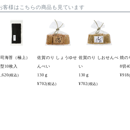
お客様はこちらの商品も見ています
寿司海苔（極上）
佐賀のり しょうゆせ
佐賀のり しおせんべ
焼の
型10枚入
んべい
い
8切4
1,620
130ｇ
130ｇ
¥
918
(税込)
¥
702
¥
702
(税込)
(税込)