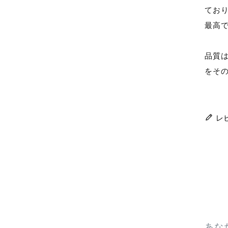
てお
最高
品質
をそ
レ
あな