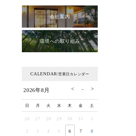
会社案内
環境への取り組み
CALENDAR
/営業日カレンダー
2026年8月
日
月
火
水
木
金
土
26
27
28
29
30
31
1
2
3
4
5
6
7
8