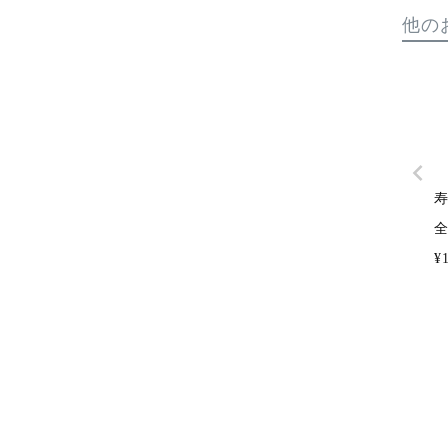
他の
全
¥