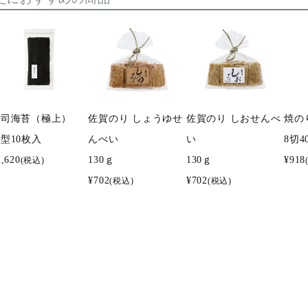
寿司海苔（極上）
佐賀のり しょうゆせ
佐賀のり しおせんべ
焼の
型10枚入
んべい
い
8切4
1,620
130ｇ
130ｇ
¥
918
(税込)
¥
702
¥
702
(税込)
(税込)