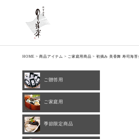
HOME
商品アイテム
ご家庭用商品
初摘み 美香舞 寿司海苔
ご贈答用
ご家庭用
季節限定商品