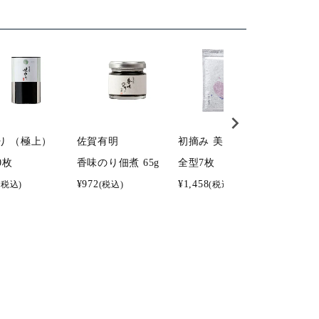
り （極上）
佐賀有明
初摘み 美香舞 焼海苔
一番摘み
0枚
香味のり佃煮 65g
全型7枚
8切5枚×
¥
972
¥
1,458
¥
1,890
(税込)
(税込)
(税込)
(