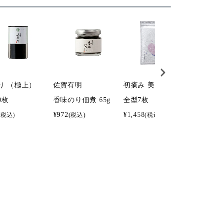
り （極上）
佐賀有明
初摘み 美香舞 焼海苔
一番摘み
0枚
香味のり佃煮 65g
全型7枚
8切5枚×
¥
972
¥
1,458
¥
1,890
(税込)
(税込)
(税込)
(