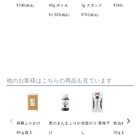
¥
540
40g ボトル
5g スタンド
¥
540
(税込)
(税込)
¥
1,026
¥
702
(税込)
(税込)
他のお客様はこちらの商品も見ています
胡麻ふりかけ
恵のまんまふりか
佐賀のり 香味干
炊込わかめ
80ｇ袋入
け
し
50ｇ袋入