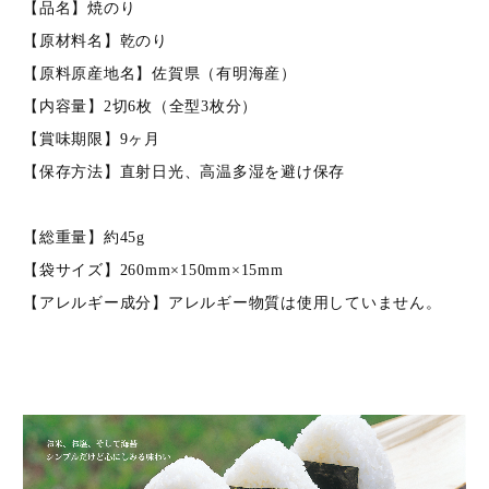
【品名】焼のり
【原材料名】乾のり
【原料原産地名】佐賀県（有明海産）
【内容量】2切6枚（全型3枚分）
【賞味期限】9ヶ月
【保存方法】直射日光、高温多湿を避け保存
【総重量】約45g
【袋サイズ】260mm×150mm×15mm
【アレルギー成分】アレルギー物質は使用していません。
キーワード（商品名）
商品番号
価格（税別）