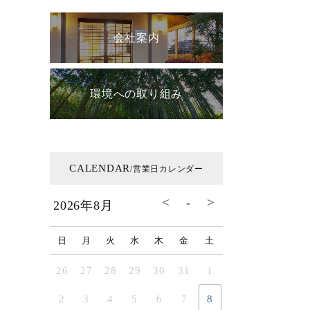
会社案内
環境への取り組み
CALENDAR
/営業日カレンダー
2026年8月
日
月
火
水
木
金
土
26
27
28
29
30
31
1
2
3
4
5
6
7
8