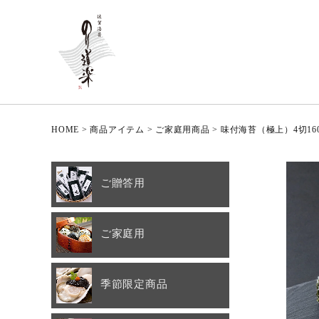
HOME
商品アイテム
ご家庭用商品
味付海苔（極上）4切16
ご贈答用
ご家庭用
季節限定商品