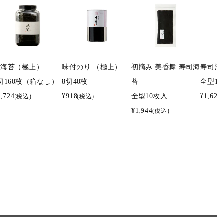
焼海苔（極上）
味付のり （極上）
初摘み 美香舞 寿司海
寿司
切160枚（箱なし）
8切40枚
苔
全型
5,724
¥
918
全型10枚入
¥
1,6
(税込)
(税込)
¥
1,944
(税込)