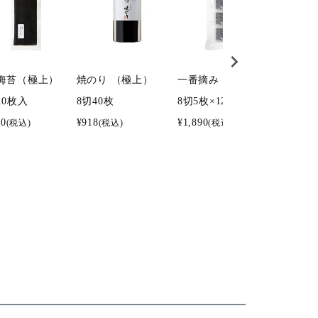
海苔（極上）
焼のり （極上）
一番摘み 潮彩 味海苔
味付海
10枚入
8切40枚
8切5枚×12袋入
4切160
20
¥
918
¥
1,890
¥
6,156
(税込)
(税込)
(税込)
(