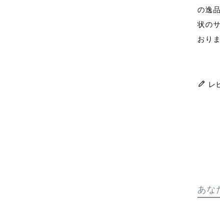
の逸品
状の
おり
レ
あな