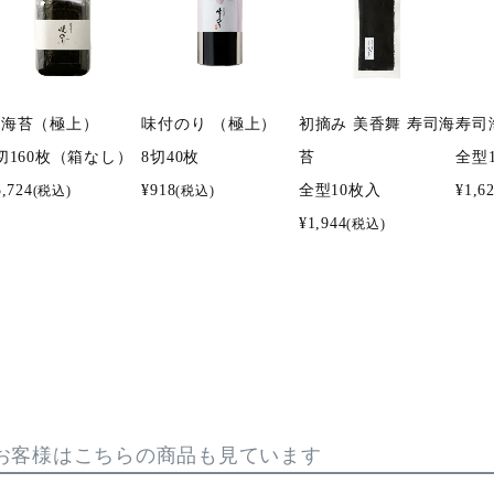
焼海苔（極上）
味付のり （極上）
初摘み 美香舞 寿司海
寿司
切160枚（箱なし）
8切40枚
苔
全型
5,724
¥
918
全型10枚入
¥
1,6
(税込)
(税込)
¥
1,944
(税込)
お客様はこちらの商品も見ています