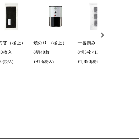
海苔（極上）
焼のり （極上）
一番摘み 潮彩 味海苔
味付海
10枚入
8切40枚
8切5枚×12袋入
4切160
20
¥
918
¥
1,890
¥
6,156
(税込)
(税込)
(税込)
(