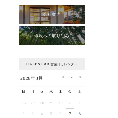
会社案内
環境への取り組み
CALENDAR
/営業日カレンダー
2026年8月
日
月
火
水
木
金
土
26
27
28
29
30
31
1
2
3
4
5
6
7
8