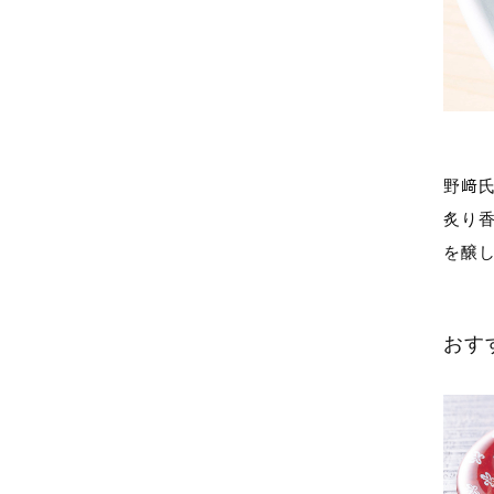
野﨑
炙り
を醸
おす