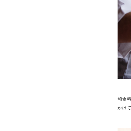
和食
かけ