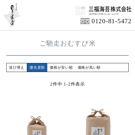
HOME
商品アイテム
0120-81-5472
ご馳走おむすび米
並び替え
優先度順
価格が安い順
価格が高い順
2
件中
1
-
2
件表示