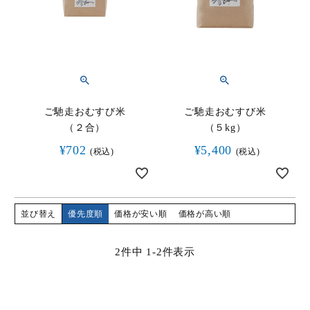
HOME
商品一覧
ご馳走おむすび米
ご馳走おむすび米
ご贈答用
（２合）
（５kg）
¥
702
¥
5,400
ご家庭用
税込
税込
取扱店舗
並び替え
優先度順
価格が安い順
価格が高い順
海外発送
2
件中
1
-
2
件表示
ご利用ガイド