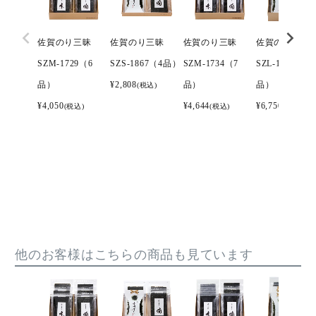
佐賀のり三昧
佐賀のり三昧
佐賀のり三昧
佐賀のり三昧
SZM-1729（6
SZS-1867（4品）
SZM-1734（7
SZL-1742（10
品）
¥
2,808
品）
品）
(税込)
¥
4,050
¥
4,644
¥
6,750
(税込)
(税込)
(税込)
他のお客様はこちらの商品も見ています