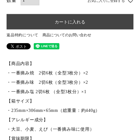
お気に入りに登録する
カートに入れる
返品特約について
商品についてのお問い合わせ
【商品内容】
・一番摘み焼 2切6枚（全型3枚分）×2
キーワード（商品名）
・一番摘み味 2切6枚（全型3枚分）×2
・一番摘み塩 2切6枚 （全型3枚分）×1
商品番号
【箱サイズ】
・235mm×306mm×65mm（総重量：約440g）
【アレルギー成分】
価格（税別）
・大豆、小麦、えび（一番摘み味に使用）
〜
【賞味期限】