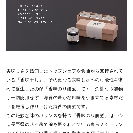
美味しさを熟知したトップシェフや食通から支持されて
キーワード（商品名）
いる「香味干し」。その更なる美味しさへの可能性を求
めて誕生したのが「香味のり佃煮」です。余計な添加物
商品番号
は一切使用せず、海苔の豊かな風味を引き立てる素材だ
けを厳選し作り上げた海苔の佃煮です。
価格（税別）
この絶妙な味のバランスを持つ「香味のり佃煮」は、今
〜
は長野県の八ヶ岳で腕を振るわれている東京ミシュラン