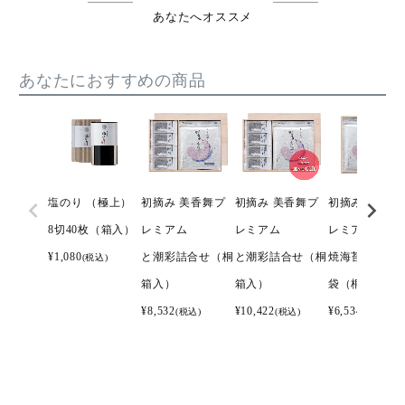
あなたへオススメ
あなたにおすすめの商品
塩のり （極上）
初摘み 美香舞プ
初摘み 美香舞プ
初摘み 美香舞
8切40枚（箱入）
レミアム
レミアム
レミアム
¥
1,080
と潮彩詰合せ（桐
と潮彩詰合せ（桐
焼海苔 全型7枚
(税込)
箱入）
箱入）
袋（桐箱入）
¥
8,532
¥
10,422
¥
6,534
(税込)
(税込)
(税込)