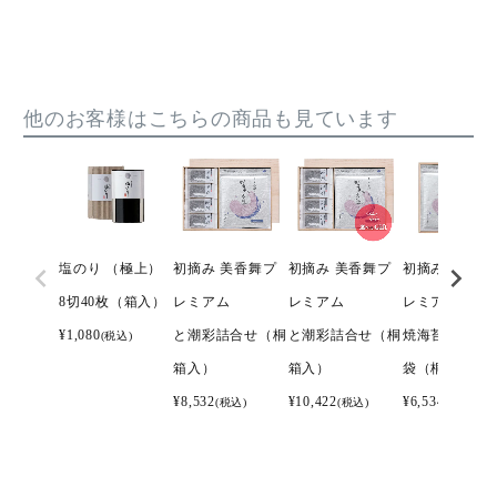
他のお客様はこちらの商品も見ています
塩のり （極上）
初摘み 美香舞プ
初摘み 美香舞プ
初摘み 美香舞
8切40枚（箱入）
レミアム
レミアム
レミアム
¥
1,080
と潮彩詰合せ（桐
と潮彩詰合せ（桐
焼海苔 全型7枚
(税込)
箱入）
箱入）
袋（桐箱入）
¥
8,532
¥
10,422
¥
6,534
(税込)
(税込)
(税込)