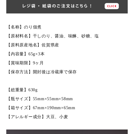
【名称】のり佃煮
【原材料名】干しのり、醤油、味醂、砂糖、塩
【原料原産地名】佐賀県産
【内容量】65g×3本
【賞味期限】9ヶ月
【保存方法】開封後は冷蔵庫で保存
【総重量】630g
【瓶サイズ】55mm×55mm×58mm
【箱サイズ】67mm×190mm×65mm
【アレルギー成分】大豆、小麦