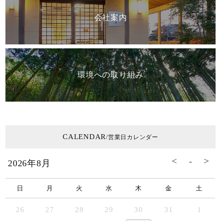
会社案内
環境への取り組み
CALENDAR
/営業日カレンダー
2026年8月
日
月
火
水
木
金
土
26
27
28
29
30
31
1