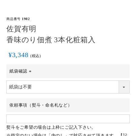
商品一覧
ご贈答用
商品番号
1902
佐賀有明
ご家庭用
香味のり佃煮 3本化粧箱入
取扱店舗
¥
3,348
税込
海外発送
紙袋確認
(必
ご利用ガイド
須)
お問い合わせ
依頼事項（熨斗・命名札など）
熨斗をご希望の場合は上枠にご記入下さい。
※指定のない場合は「内のし」で対応させて頂きます。【記