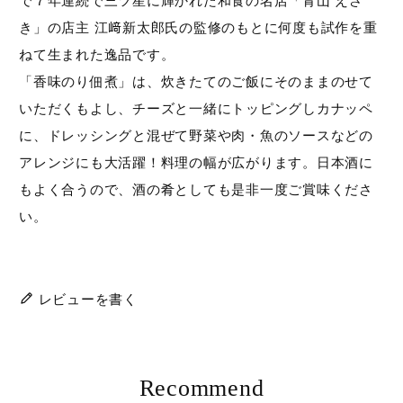
で７年連続で三ツ星に輝かれた和食の名店「青山 えさ
在庫
き」の店主 江﨑新太郎氏の監修のもとに何度も試作を重
在庫なし商品を表示しない
ねて生まれた逸品です。
「香味のり佃煮」は、炊きたてのご飯にそのままのせて
検索
いただくもよし、チーズと一緒にトッピングしカナッペ
に、ドレッシングと混ぜて野菜や肉・魚のソースなどの
アレンジにも大活躍！料理の幅が広がります。日本酒に
もよく合うので、酒の肴としても是非一度ご賞味くださ
い。
レビューを書く
Recommend