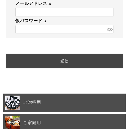
メールアドレス
(必
HOME
仮パスワード
須)
(必
商品一覧
須)
ご贈答用
ご家庭用
送信
取扱店舗
海外発送
ご贈答用
ご利用ガイド
ご家庭用
お問い合わせ