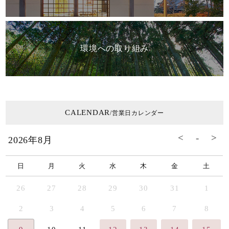
環境への取り組み
CALENDAR
/営業日カレンダー
2026年8月
日
月
火
水
木
金
土
26
27
28
29
30
31
1
2
3
4
5
6
7
8