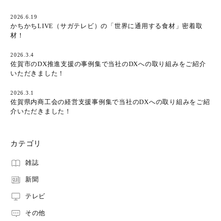
商品番号
2026.6.19
かちかちLIVE（サガテレビ）の「世界に通用する食材」密着取
材！
価格（税別）
2026.3.4
〜
佐賀市のDX推進支援の事例集で当社のDXへの取り組みをご紹介
いただきました！
在庫
2026.3.1
在庫なし商品を表示しない
佐賀県内商工会の経営支援事例集で当社のDXへの取り組みをご紹
介いただきました！
検索
カテゴリ
雑誌
新聞
テレビ
その他