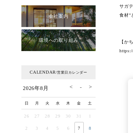
サガテ
食材
会社案内
環境への取り組み
【かち
https:
CALENDAR
/営業日カレンダー
2026年8月
日
月
火
水
木
金
土
26
27
28
29
30
31
1
2
3
4
5
6
7
8