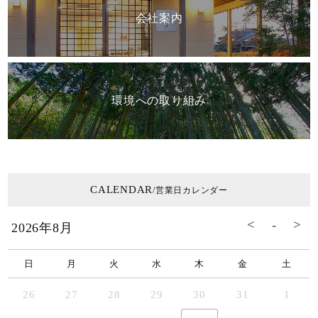
会社案内
環境への取り組み
CALENDAR
/営業日カレンダー
2026年8月
日
月
火
水
木
金
土
26
27
28
29
30
31
1