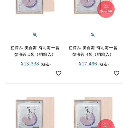
HOME
商品一覧
ご贈答用
ご家庭用
初摘み 美香舞 有明海一番
初摘み 美香舞 有明海一番
焼海苔 3袋（桐箱入）
焼海苔 4袋（桐箱入）
取扱店舗
¥
13,338
¥
17,496
税込
税込
海外発送
ご利用ガイド
お問い合わせ