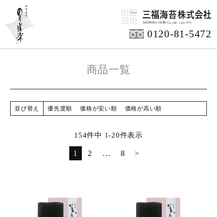
HOME
0120-81-5472
商品一覧
並び替え
優先度順
価格が安い順
価格が高い順
154
件中
1
-
20
件表示
1
2
…
8