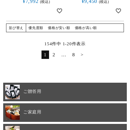
¥
7,992
¥
9,450
税込
税込
並び替え
優先度順
価格が安い順
価格が高い順
154
件中
1
-
20
件表示
1
2
…
8
ご贈答用
ご家庭用