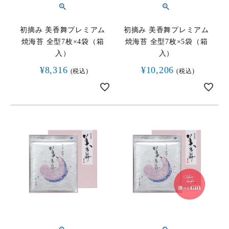
キーワード（商品名）
初摘み 美香舞プレミアム
初摘み 美香舞プレミアム
焼海苔 全型7枚×4袋（箱
焼海苔 全型7枚×5袋（箱
入）
入）
商品番号
¥
8,316
¥
10,206
税込
税込
価格（税別）
〜
在庫
在庫なし商品を表示しない
検索