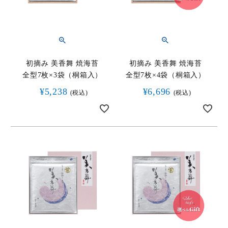
初摘み 美香舞 焼海苔
初摘み 美香舞 焼海苔
全型7枚×3袋（桐箱入）
全型7枚×4袋（桐箱入）
¥
5,238
¥
6,696
税込
税込