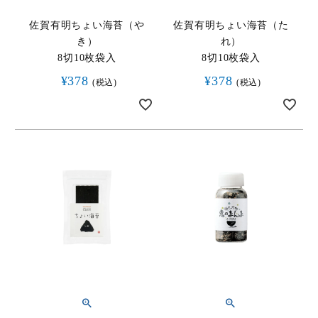
佐賀有明ちょい海苔（や
佐賀有明ちょい海苔（た
キーワード（商品名）
き）
れ）
8切10枚袋入
8切10枚袋入
商品番号
¥
378
¥
378
税込
税込
価格（税別）
〜
在庫
在庫なし商品を表示しない
検索