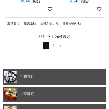
¥
540
¥
540
税込
税込
並び替え
優先度順
価格が安い順
価格が高い順
35
件中
1
-
20
件表示
1
2
ご贈答用
ご家庭用