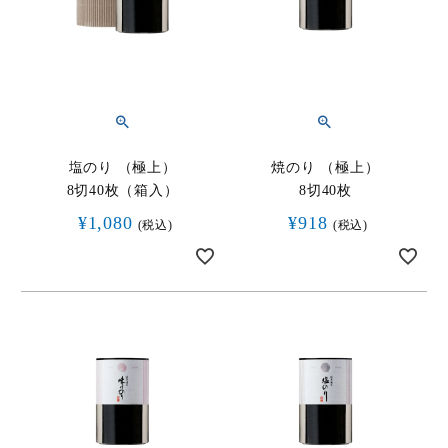
HOME
商品一覧
ご贈答用
ご家庭用
塩のり （極上）
焼のり （極上）
8切40枚（箱入）
8切40枚
取扱店舗
¥
1,080
¥
918
税込
税込
海外発送
ご利用ガイド
お問い合わせ