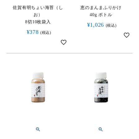
佐賀有明ちょい海苔（し
恵のまんまふりかけ
お）
40g ボトル
8切10枚袋入
¥
1,026
税込
¥
378
税込